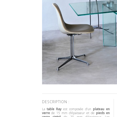
DESCRIPTION :
La
table Ray
est composée d’un
plateau en
verre
de 15 mm d’épaisseur et de
pieds en
verre cintré
de 20 mm d’épaisseur. Les