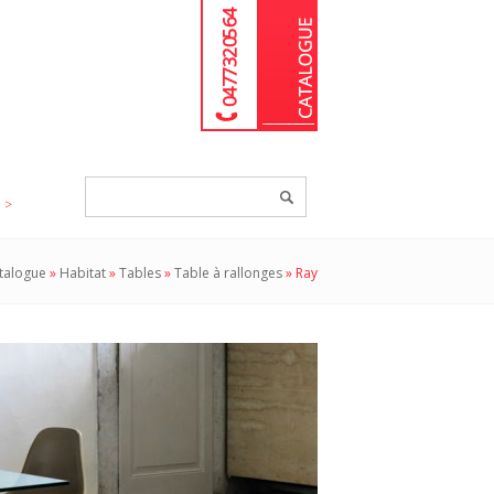
04 77 32 05 64
Chercher
un
produit...
talogue
»
Habitat
»
Tables
»
Table à rallonges
»
Ray