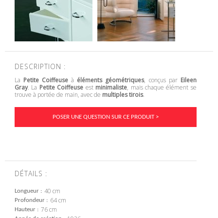
DESCRIPTION :
La
Petite Coiffeuse
à
éléments géométriques
, conçus par
Eileen
Gray
. La
Petite Coiffeuse
est
minimaliste
, mais chaque élément se
trouve à portée de main, avec de
multiples tirois
.
POSER UNE QUESTION SUR CE PRODUIT >
DÉTAILS :
40 cm
Longueur
64 cm
Profondeur
76 cm
Hauteur