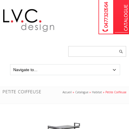
04 77 32 05 64
Chercher
un
produit...
PETITE COIFFEUSE
Accueil
»
Catalogue
»
Habitat
»
Petite Coiffeuse