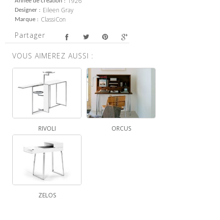
1926
Année de création
Eileen Gray
Designer
ClassiCon
Marque
Partager
VOUS AIMEREZ AUSSI :
RIVOLI
ORCUS
ZELOS