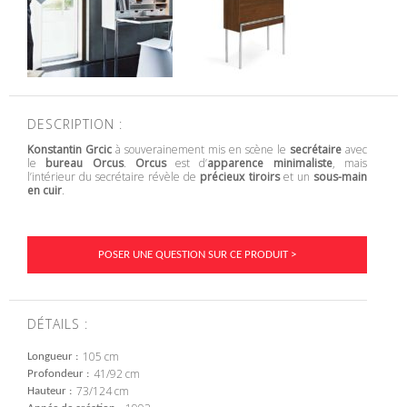
DESCRIPTION :
Konstantin Grcic
à souverainement mis en scène le
secrétaire
avec
le
bureau Orcus
.
Orcus
est d’
apparence minimaliste
, mais
l’intérieur du secrétaire révèle de
précieux tiroirs
et un
sous-main
en cuir
.
POSER UNE QUESTION SUR CE PRODUIT >
DÉTAILS :
105 cm
Longueur
41/92 cm
Profondeur
73/124 cm
Hauteur