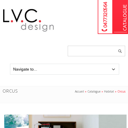
04 77 32 05 64
Chercher
un
produit...
ORCUS
Accueil
»
Catalogue
»
Habitat
»
Orcus