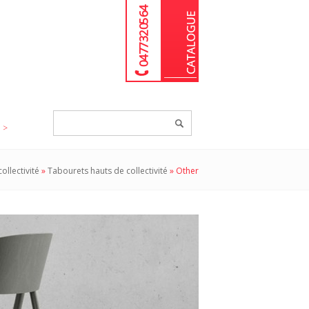
04 77 32 05 64
Chercher
un
produit...
ollectivité
»
Tabourets hauts de collectivité
»
Other