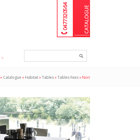
04 77 32 05 64
Chercher
un
produit...
»
Catalogue
»
Habitat
»
Tables
»
Tables fixes
»
Nori