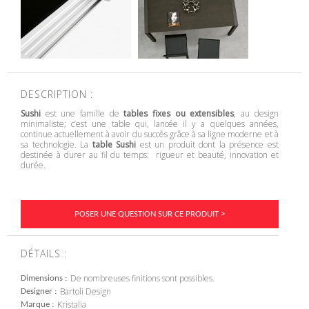
DESCRIPTION :
Sushi
est une famille de
tables fixes ou extensibles
, au design
minimaliste; c’est une table qui, lancée il y a quelques années,
continue actuellement à avoir du succès grâce à sa ligne moderne et à
sa technologie. La
table Sushi
est un produit dont la présence est
destinée à durer au fil du temps: rigueur et beauté, innovation et
durée.
POSER UNE QUESTION SUR CE PRODUIT >
DÉTAILS :
De nombreuses finitions sont possibles.
Dimensions
Bartoli Design
Designer
Kristalia
Marque