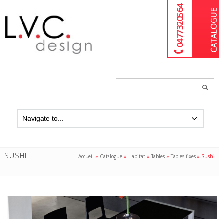
04 77 32 05 64
Chercher
un
produit...
SUSHI
Accueil
»
Catalogue
»
Habitat
»
Tables
»
Tables fixes
»
Sushi