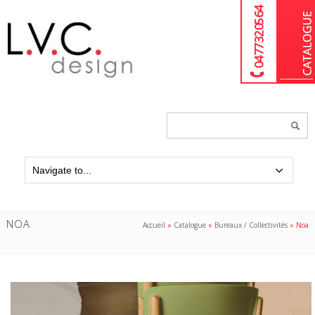
04 77 32 05 64
Chercher
un
produit...
NOA
Accueil
»
Catalogue
»
Bureaux / Collectivités
»
Noa