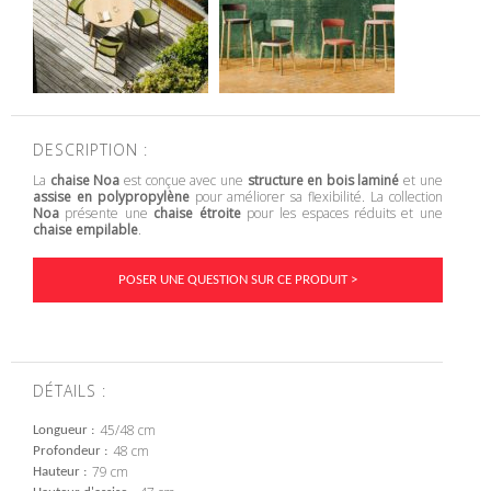
DESCRIPTION :
La
chaise Noa
est conçue avec une
structure en bois laminé
et une
assise en polypropylène
pour améliorer sa flexibilité. La collection
Noa
présente une
chaise étroite
pour les espaces réduits et une
chaise empilable
.
POSER UNE QUESTION SUR CE PRODUIT >
DÉTAILS :
45/48 cm
Longueur
48 cm
Profondeur
79 cm
Hauteur