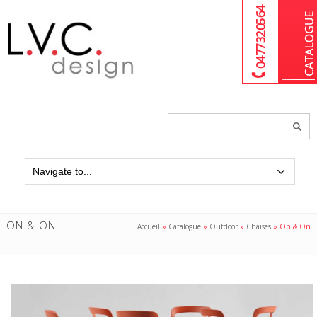
04 77 32 05 64
Chercher
un
produit...
ON & ON
Accueil
»
Catalogue
»
Outdoor
»
Chaises
»
On & On