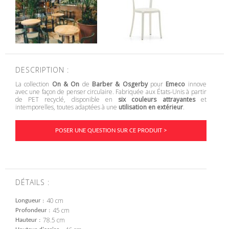
DESCRIPTION :
La collection
On & On
de
Barber & Osgerby
pour
Emeco
innove
avec une façon de penser circulaire. Fabriquée aux États-Unis à partir
de PET recyclé, disponible en
six couleurs attrayantes
et
intemporelles, toutes adaptées à une
utilisation en extérieur
.
POSER UNE QUESTION SUR CE PRODUIT >
DÉTAILS :
40 cm
Longueur
45 cm
Profondeur
78.5 cm
Hauteur