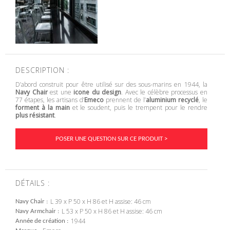
DESCRIPTION :
D’abord construit pour être utilisé sur des sous-marins en 1944, la
Navy Chair
est une
icone du design
. Avec le célèbre processus en
77 étapes, les artisans d’
Emeco
prennent de l’
aluminium recyclé
, le
forment à la main
et le soudent, puis le trempent pour le rendre
plus résistant
.
POSER UNE QUESTION SUR CE PRODUIT >
DÉTAILS :
L 39 x P 50 x H 86 et H assise: 46 cm
Navy Chair
L 53 x P 50 x H 86 et H assise: 46 cm
Navy Armchair
1944
Année de création