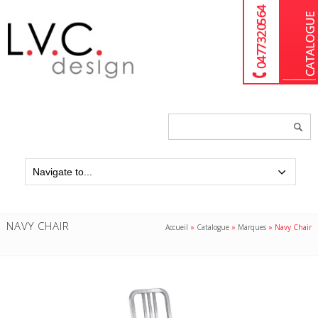
04 77 32 05 64
Chercher
un
produit...
NAVY CHAIR
Accueil
»
Catalogue
»
Marques
»
Navy Chair