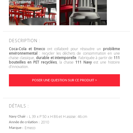
DESCRIPTION :
Coca-Cola et Emeco
ont collaboré pour résoudre un
problème
environnemental
: recycler les déchets de consommation en une
chaise classique,
durable et intemporelle
. Fabriquée à partir de
111
bouteilles en PET recyclées
, la chaise
111 Navy
est une histoire
d’innovation.
POSER UNE QUESTION SUR CE PRODUIT >
DÉTAILS :
L 39 x P 50 x H 86 et H assise: 46 cm
Navy Chair
2010
Année de création
Emeco
Marque