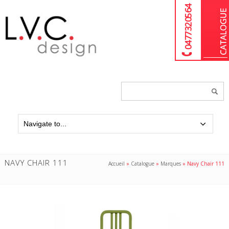
04 77 32 05 64
Chercher
un
produit...
NAVY CHAIR 111
Accueil
»
Catalogue
»
Marques
»
Navy Chair 111