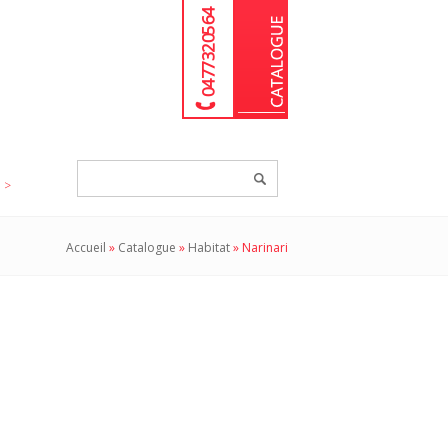
04 77 32 05 64
Chercher
un
produit...
Accueil
»
Catalogue
»
Habitat
»
Narinari