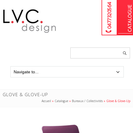
04 77 32 05 64
Chercher
un
produit...
GLOVE & GLOVE-UP
Accueil
»
Catalogue
»
Bureaux / Collectivités
»
Glove & Glove-Up