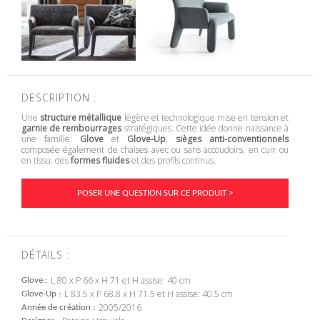
DESCRIPTION :
Une
structure métallique
légère et technologique mise en tension et
garnie de rembourrages
stratégiques. Cette idée donne naissance à
une famille:
Glove
et
Glove-Up
,
sièges anti-conventionnels
composée également de chaises avec ou sans accoudoirs, en cuir ou
en tissu: des
formes fluides
et des profils continus.
POSER UNE QUESTION SUR CE PRODUIT >
DÉTAILS :
L 80 x P 66 x H 71 et H assise: 40 cm
Glove
L 83.5 x P 68.8 x H 71.5 et H assise: 40.5 cm
Glove-Up
2005/2016
Année de création