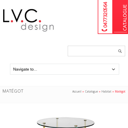
04 77 32 05 64
Chercher
un
produit...
MATÉGOT
Accueil
»
Catalogue
»
Habitat
»
Matégot