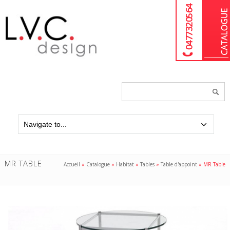
04 77 32 05 64
Chercher
un
produit...
MR TABLE
Accueil
»
Catalogue
»
Habitat
»
Tables
»
Table d'appoint
»
MR Table