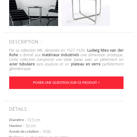
DESCRIPTION :
Par sa collection MR, dessinée en 1927-1929,
Ludwig Mies van der
Rohe
a donné aux
matériaux industriels
une dimension artistique.
Cette collection comprend une table basse avec un piétement en
acier tubulaire
sans soudure et un
plateau en verre
parfaitement
géométrique.
POSER UNE QUESTION SUR CE PRODUIT >
DÉTAILS :
72.5 cm
Diamètre
52 cm
Hauteur
1930
Année de création