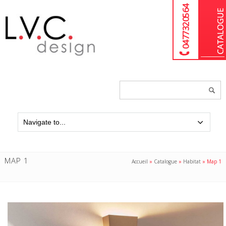
04 77 32 05 64
Chercher
un
produit...
MAP 1
Accueil
»
Catalogue
»
Habitat
»
Map 1