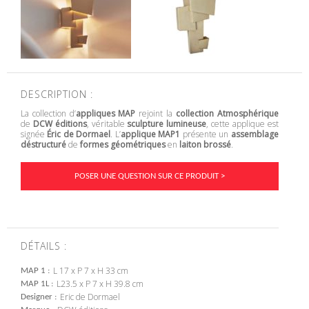
DESCRIPTION :
La collection d’
appliques MAP
rejoint la
collection Atmosphérique
de
DCW éditions
, véritable
sculpture lumineuse
, cette applique est
signée
Éric de Dormael
. L’
applique MAP1
présente un
assemblage
déstructuré
de
formes géométriques
en
laiton brossé
.
POSER UNE QUESTION SUR CE PRODUIT >
DÉTAILS :
L 17 x P 7 x H 33 cm
MAP 1
L23.5 x P 7 x H 39.8 cm
MAP 1L
Eric de Dormael
Designer