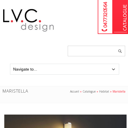
04 77 32 05 64
Chercher
un
produit...
MARISTELLA
Accueil
»
Catalogue
»
Habitat
»
Maristella