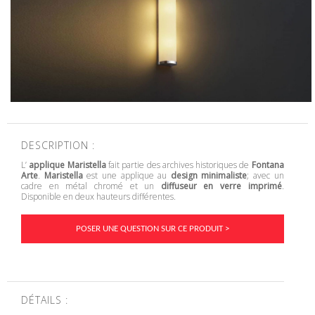
DESCRIPTION :
L’
applique Maristella
fait partie des archives historiques de
Fontana
Arte
.
Maristella
est une applique au
design minimaliste
; avec un
cadre en métal chromé et un
diffuseur en verre imprimé
.
Disponible en deux hauteurs différentes.
POSER UNE QUESTION SUR CE PRODUIT >
DÉTAILS :