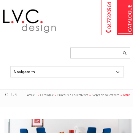
04 77 32 05 64
Chercher
un
produit...
LOTUS
Accueil
»
Catalogue
»
Bureaux / Collectivités
»
Sièges de collectivité
»
Lotus