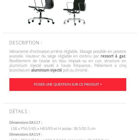
DESCRIPTION :
Mécanisme d’inclinaison arrière réglable, blocage possible en position
avancée. Hauteur du siège réglable en continu par
ressort à gaz
.
Revêtement de l’assise en tissu Hopsak ou en cuir, structure en
aluminium injecté soudé à haute fréquence. Piétement à cinq
branches en
aluminium injecté
poli ou chromé.
POSER UNE QUESTION SUR CE PRODUIT >
DÉTAILS :
Dimensions EA117
L58 x P56.5/65 x H83/95 et H assise: 38.5/50.5 cm
Dimensions EA119