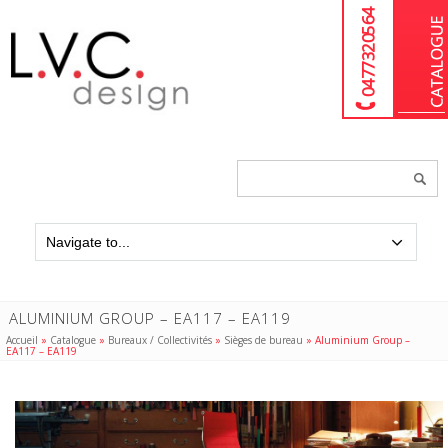
04 77 32 05 64
Chercher
un
produit...
ALUMINIUM GROUP – EA117 – EA119
Accueil
»
Catalogue
»
Bureaux / Collectivités
»
Sièges de bureau
»
Aluminium Group –
EA117 – EA119