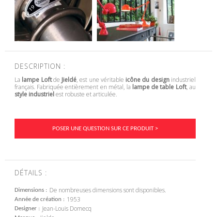
DESCRIPTION :
La
lampe Loft
de
Jieldé
, est une véritable
icône du design
industriel
français. Fabriquée entièrement en métal, la
lampe de table Loft
, au
style industriel
est robuste et articulée.
POSER UNE QUESTION SUR CE PRODUIT >
DÉTAILS :
De nombreuses dimensions sont disponibles.
Dimensions
1953
Année de création
Jean-Louis Domecq
Designer