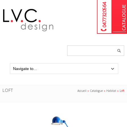
04 77 32 05 64
Chercher
un
produit...
LOFT
Accueil
»
Catalogue
»
Habitat
»
Loft