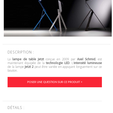
DESCRIPTION :
La
lampe de table Jetzt
conçue en 2009 par
Axel Schmid
, est
maintenant équipée de la
technologie LED
. L’
intensité lumineuse
de la lampe
Jetzt 2
peut être variée en appuyant longuement sur ce
bouton.
POSER UNE QUESTION SUR CE PRODUIT >
DÉTAILS :