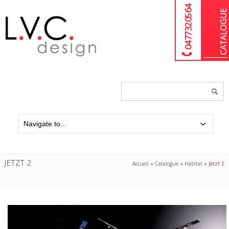
04 77 32 05 64
Chercher
un
produit...
JETZT 2
Accueil
»
Catalogue
»
Habitat
»
Jetzt 2