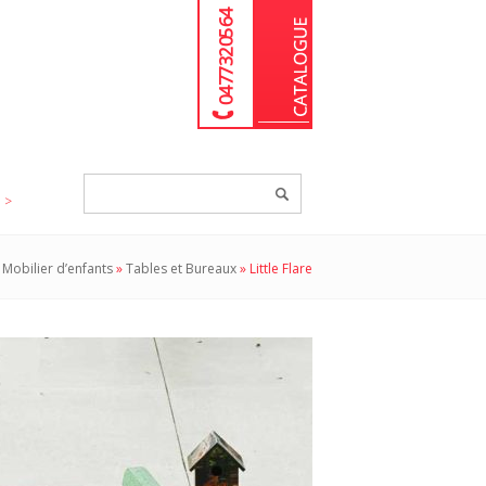
04 77 32 05 64
Chercher
un
produit...
»
Mobilier d’enfants
»
Tables et Bureaux
»
Little Flare