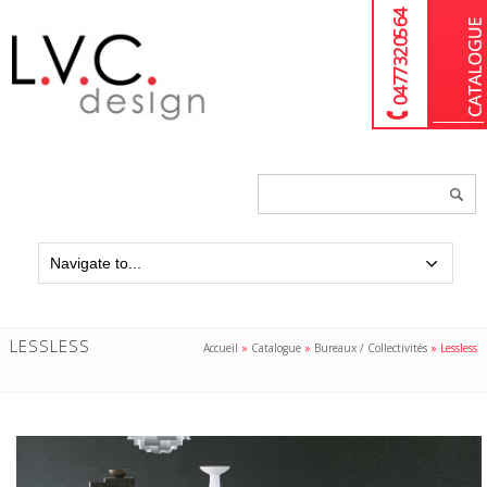
04 77 32 05 64
Chercher
un
produit...
LESSLESS
Accueil
»
Catalogue
»
Bureaux / Collectivités
»
Lessless