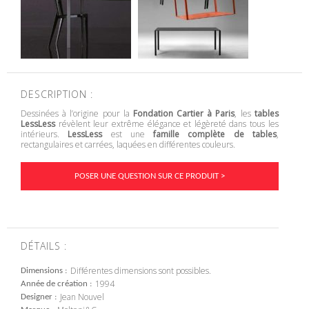
DESCRIPTION :
Dessinées à l’origine pour la
Fondation Cartier à Paris
, les
tables
LessLess
révèlent leur extrême élégance et légèreté dans tous les
intérieurs.
LessLess
est une
famille complète de tables
,
rectangulaires et carrées, laquées en différentes couleurs.
POSER UNE QUESTION SUR CE PRODUIT >
DÉTAILS :
Différentes dimensions sont possibles.
Dimensions
1994
Année de création
Jean Nouvel
Designer