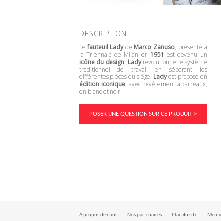
DESCRIPTION :
Le
fauteuil Lady
de
Marco Zanuso
, présenté à
la Triennale de Milan en
1951
est devenu un
icône du design
.
Lady
révolutionne le système
traditionnel de travail en séparant les
différentes pièces du siège.
Lady
est proposé en
édition iconique
, avec revêtement à carreaux,
en blanc et noir.
POSER UNE QUESTION SUR CE PRODUIT >
A propos de nous
Nos partenaires
Plan du site
Mentio