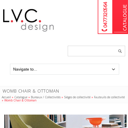
04 77 32 05 64
Chercher
un
produit...
WOMB CHAIR & OTTOMAN
Accueil
»
Catalogue
»
Bureaux / Collectivités
»
Sièges de collectivité
»
Fauteuils de collectivité
»
Womb Chair & Ottoman