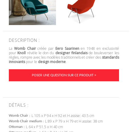
DESCRIPTION :
La
Womb Chair
créée par
Eero Saarinen
en 1948 en exclusivité
pour
Knoll
révèle le don du
designer finlandais
de bouleverser les
règles, rompre avec les modèles traditionnels et créer des
standards
innovants
pour le
design moderne
.
POSER UNE QUESTION SUR CE PRODUIT >
DÉTAILS :
L 105 x P 94 x H 92 et H assise: 43.5 cm
Womb Chair
L 89 x P 79 x H 79 et H assise: 38 cm
Womb Chair medium
L 64 x P 51.5 x H 40 cm
Ottoman