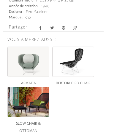
L 53 x P 44 x H 35 cm
Ottoman medium
1946
Année de création
Eero Saarinen
Designer
Knoll
Marque
Partager
VOUS AIMEREZ AUSSI :
ARMADA
BERTOIA BIRD CHAIR
SLOW CHAIR &
OTTOMAN