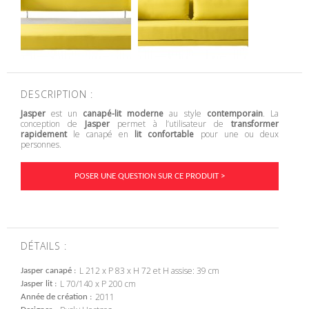
DESCRIPTION :
Jasper
est un
canapé-lit moderne
au style
contemporain
. La
conception de
Jasper
permet à l’utilisateur de
transformer
rapidement
le canapé en
lit confortable
pour une ou deux
personnes.
POSER UNE QUESTION SUR CE PRODUIT >
DÉTAILS :
L 212 x P 83 x H 72 et H assise: 39 cm
Jasper canapé
L 70/140 x P 200 cm
Jasper lit
2011
Année de création