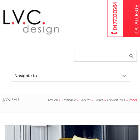
04 77 32 05 64
Chercher
un
produit...
JASPER
Accueil
»
Catalogue
»
Habitat
»
Sièges
»
Convertibles
»
Jasper