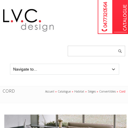
04 77 32 05 64
Chercher
un
produit...
CORD
Accueil
»
Catalogue
»
Habitat
»
Sièges
»
Convertibles
»
Cord