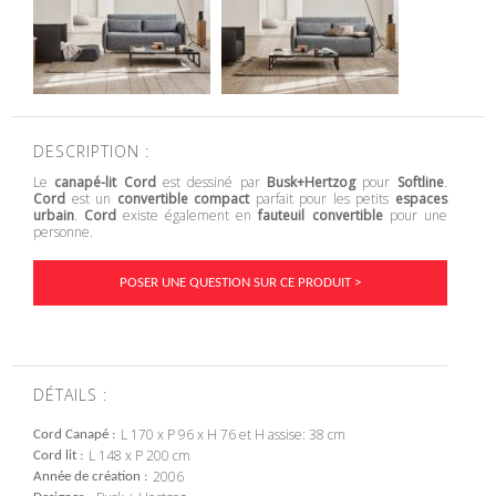
DESCRIPTION :
Le
canapé-lit Cord
est dessiné par
Busk+Hertzog
pour
Softline
.
Cord
est un
convertible compact
parfait pour les petits
espaces
urbain
.
Cord
existe également en
fauteuil convertible
pour une
personne.
POSER UNE QUESTION SUR CE PRODUIT >
DÉTAILS :
L 170 x P 96 x H 76 et H assise: 38 cm
Cord Canapé
L 148 x P 200 cm
Cord lit
2006
Année de création