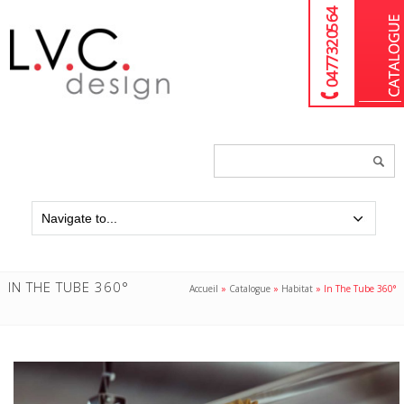
04 77 32 05 64
Chercher
un
produit...
IN THE TUBE 360°
Accueil
»
Catalogue
»
Habitat
»
In The Tube 360°