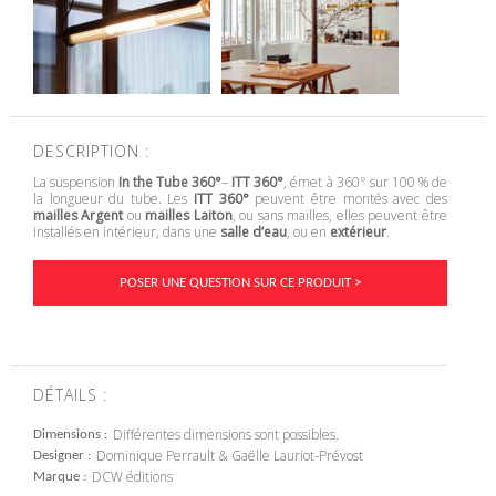
DESCRIPTION :
La suspension
In the Tube 360°
–
ITT 360°
, émet à 360° sur 100 % de
la longueur du tube. Les
ITT 360°
peuvent être montés avec des
mailles Argent
ou
mailles Laiton
, ou sans mailles, elles peuvent être
installés en intérieur, dans une
salle d’eau
, ou en
extérieur
.
POSER UNE QUESTION SUR CE PRODUIT >
DÉTAILS :
Différentes dimensions sont possibles.
Dimensions
Dominique Perrault & Gaëlle Lauriot-Prévost
Designer
DCW éditions
Marque