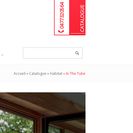
04 77 32 05 64
Chercher
un
produit...
Accueil
»
Catalogue
»
Habitat
»
In The Tube