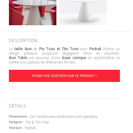
DESCRIPTION :
La
table Ikon
de
Pio Toso et Tito Toso
pour
Pedrali
illustre un
design presque sculptural dégageant force et équilibre.
Ikon Table
est pourvue d’une
base conique
en polyéthylène et
coiffée d’un plateau de différentes formes.
POSER UNE QUESTION SUR CE PRODUIT >
DÉTAILS :
De nombreuses dimensions sont possibles.
Dimensions
Pio & Tito Toso
Designer
Pedrali
Marque