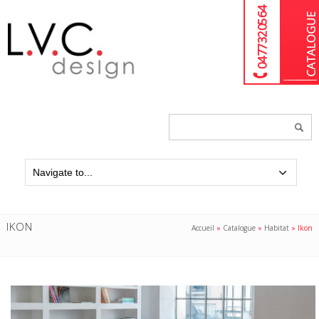
04 77 32 05 64
Chercher
un
produit...
IKON
Accueil
»
Catalogue
»
Habitat
»
Ikon