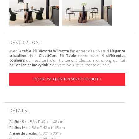
DESCRIPTION :
Avec la
table Pli
,
Victoria Wilmotte
fait entrer des objets d’
élégance
cristalline
chez
ClacciCon
.
Pli Table
existe dans
4 différentes
couleurs
qui résultent d’un traitement plus ou moins long qui fait
briller l’acier inoxydable
en vert, bleu, brun bronze ou noir.
POSER UNE QUESTION SUR CE PRODUIT >
DÉTAILS :
L 56 x P 42 x H 48 cm
Pli Side S
L 56 x P 42 x H 65 cm
Pli Side M
2016-2017
Année de création