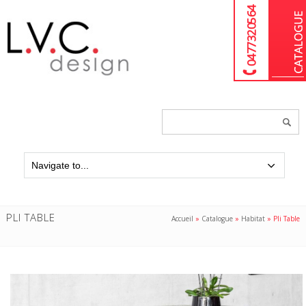
04 77 32 05 64
Chercher
un
produit...
PLI TABLE
Accueil
»
Catalogue
»
Habitat
»
Pli Table