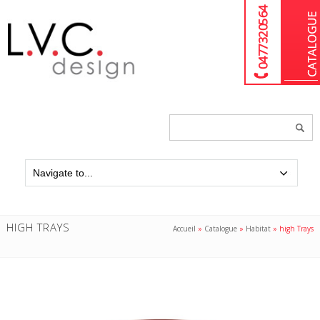
04 77 32 05 64
Chercher
un
produit...
HIGH TRAYS
Accueil
»
Catalogue
»
Habitat
»
high Trays