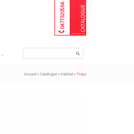
04 77 32 05 64
Chercher
un
produit...
Accueil
»
Catalogue
»
Habitat
»
Trays