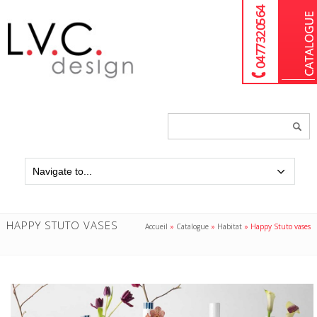
04 77 32 05 64
Chercher
un
produit...
HAPPY STUTO VASES
Accueil
»
Catalogue
»
Habitat
»
Happy Stuto vases