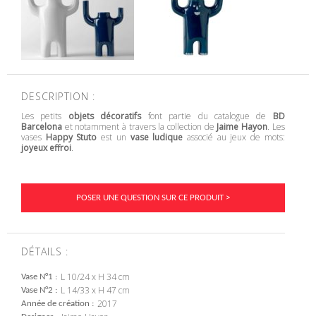
DESCRIPTION :
Les petits
objets décoratifs
font partie du catalogue de
BD
Barcelona
et notamment à travers la collection de
Jaime Hayon
. Les
vases
Happy Stuto
est un
vase ludique
associé au jeux de mots:
joyeux effroi
.
POSER UNE QUESTION SUR CE PRODUIT >
DÉTAILS :
L 10/24 x H 34 cm
Vase N°1
L 14/33 x H 47 cm
Vase N°2
2017
Année de création