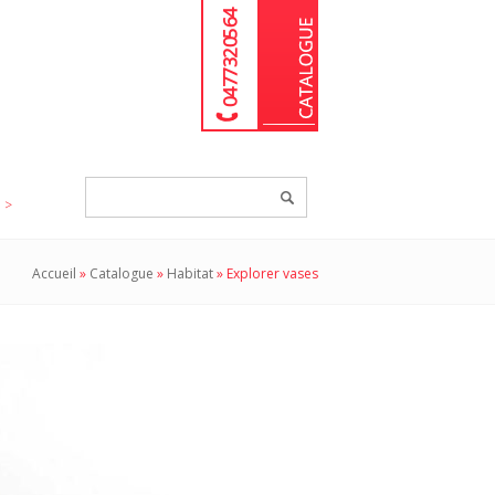
04 77 32 05 64
Chercher
un
produit...
Accueil
»
Catalogue
»
Habitat
»
Explorer vases