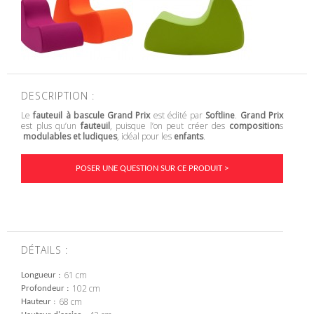
DESCRIPTION :
Le
fauteuil à bascule
Grand Prix
est édité par
Softline
.
Grand Prix
est plus qu’un
fauteuil
, puisque l’on peut créer des
composition
s
modulables et ludiques
, idéal pour les
enfants
.
POSER UNE QUESTION SUR CE PRODUIT >
DÉTAILS :
61 cm
Longueur
102 cm
Profondeur
68 cm
Hauteur