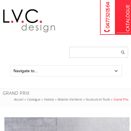
04 77 32 05 64
Chercher
un
produit...
GRAND PRIX
Accueil
»
Catalogue
»
Habitat
»
Mobilier d’enfants
»
Fauteuils et Poufs
»
Grand Prix