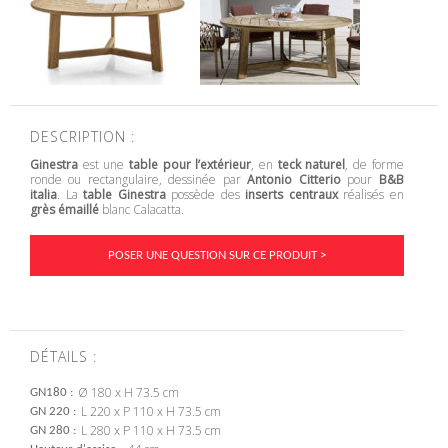
DESCRIPTION :
Ginestra
est une
table pour l’extérieur
, en
teck naturel
, de forme
ronde ou rectangulaire, dessinée par
Antonio Citterio
pour
B&B
italia
. La
table Ginestra
possède des
inserts centraux
réalisés en
grès émaillé
blanc Calacatta.
POSER UNE QUESTION SUR CE PRODUIT >
DÉTAILS :
Ø 180 x H 73.5 cm
GN180
L 220 x P 110 x H 73.5 cm
GN 220
L 280 x P 110 x H 73.5 cm
GN 280