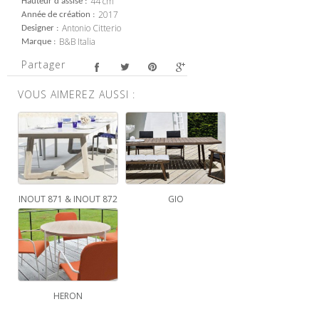
44 cm
Hauteur d'assise
2017
Année de création
Antonio Citterio
Designer
B&B Italia
Marque
Partager
VOUS AIMEREZ AUSSI :
INOUT 871 & INOUT 872
GIO
HERON