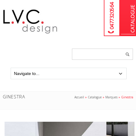
04 77 32 05 64
Chercher
un
produit...
GINESTRA
Accueil
»
Catalogue
»
Marques
»
Ginestra