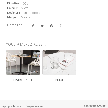
105 cm
Diamètre
72 cm
Hauteur
Francesco Rota
Designer
Paola Lenti
Marque
Partager
VOUS AIMEREZ AUSSI :
BISTRO TABLE
PETAL
Conception
iOnweb
A propos de nous
Nos partenaires