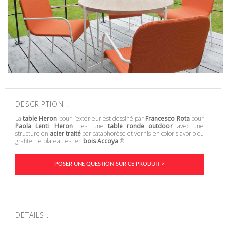
DESCRIPTION :
La
table Heron
pour l’extérieur est dessiné par
Francesco Rota
pour
Paola Lenti
.
Heron
est une
table ronde outdoor
avec une
structure en
acier traité
par cataphorèse et vernis en coloris avorio ou
grafite. Le plateau est en
bois Accoya
®.
POSER UNE QUESTION SUR CE PRODUIT >
DÉTAILS :