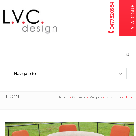
04 77 32 05 64
Chercher
un
produit...
HERON
Accueil
»
Catalogue
»
Marques
»
Paola Lenti
»
Heron