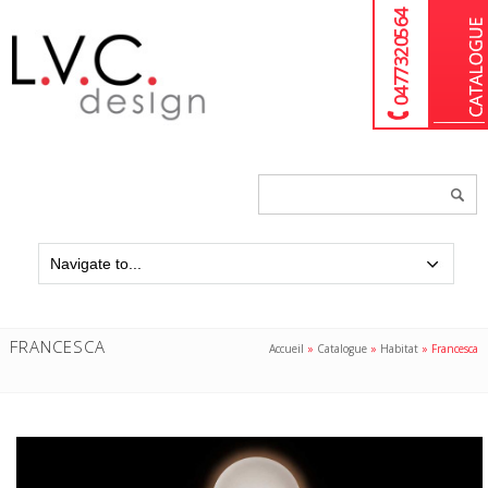
04 77 32 05 64
Chercher
un
produit...
FRANCESCA
Accueil
»
Catalogue
»
Habitat
»
Francesca