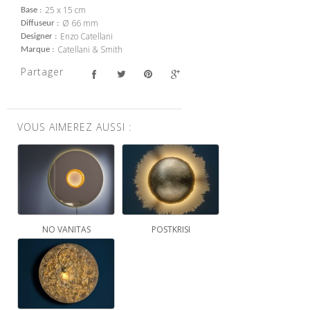
25 x 15 cm
Base
Ø 66 mm
Diffuseur
Enzo Catellani
Designer
Catellani & Smith
Marque
Partager
VOUS AIMEREZ AUSSI :
NO VANITAS
POSTKRISI