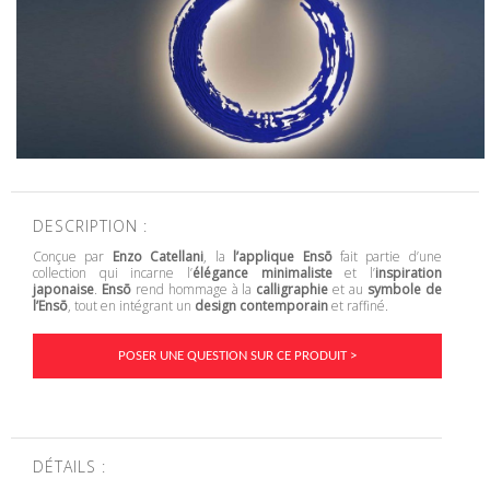
DESCRIPTION :
Conçue par
Enzo Catellani
, la
l’applique Ensō
fait partie d’une
collection qui incarne l’
élégance minimaliste
et l’
inspiration
japonaise
.
Ensō
rend hommage à la
calligraphie
et au
symbole de
l’Ensō
, tout en intégrant un
design contemporain
et raffiné.
POSER UNE QUESTION SUR CE PRODUIT >
DÉTAILS :