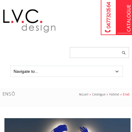
04 77 32 05 64
Chercher
un
produit...
ENSŌ
Accueil
»
Catalogue
»
Habitat
»
Ensō