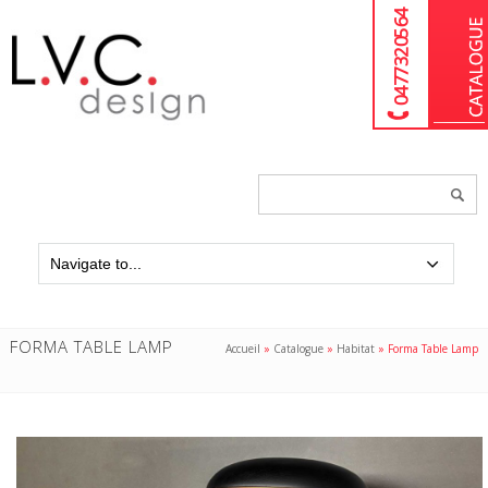
04 77 32 05 64
Chercher
un
produit...
FORMA TABLE LAMP
Accueil
»
Catalogue
»
Habitat
»
Forma Table Lamp