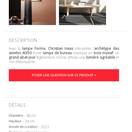
DESCRIPTION :
Avec la
lampe Forma
,
Christian Haas
interprète l’
archétype des
années 40/50
d’une
lampe de bureau
classique en
bois massif
. Le
grand abat-jour
légèrement incliné diffuse une
lumière agréable
et
non éblouissante.
POSER UNE QUESTION SUR CE PRODUIT >
DÉTAILS :
38 cm
Diamètre
34 cm
Hauteur
2023
Année de création