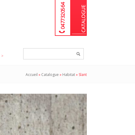
04 77 32 05 64
Chercher
un
produit...
Accueil
»
Catalogue
»
Habitat
»
Slant