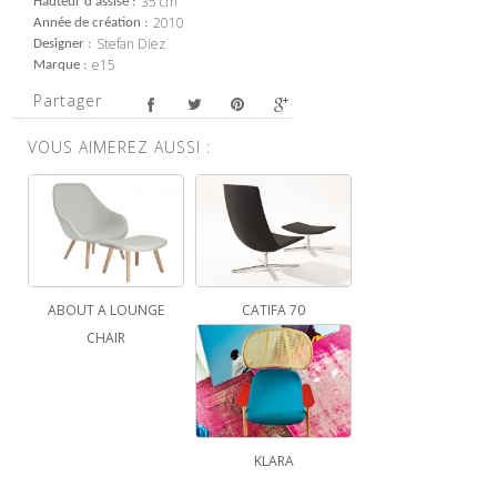
35 cm
Hauteur d'assise
2010
Année de création
Stefan Diez
Designer
e15
Marque
Partager
VOUS AIMEREZ AUSSI :
ABOUT A LOUNGE
CATIFA 70
CHAIR
KLARA