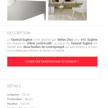
DESCRIPTION :
Le
fauteuil Eugène
a été dessiné par
Stefan Diez
pour
e15
. Eugène
est réalisé en
chêne contrecollé
. La coque du
fauteuil Eugène
est
réalisé avec
deux feuilles de contreplaqué
qui sont étirées à la main
et courbées pour former le dossier et l’assise.
POSER UNE QUESTION SUR CE PRODUIT >
DÉTAILS :
76 cm
Longueur
89 cm
Profondeur
100 cm
Hauteur