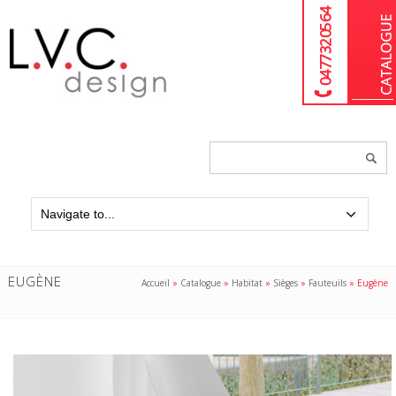
04 77 32 05 64
Chercher
un
produit...
EUGÈNE
Accueil
»
Catalogue
»
Habitat
»
Sièges
»
Fauteuils
»
Eugène