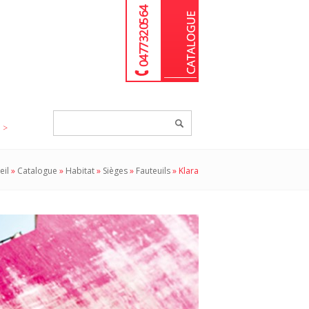
04 77 32 05 64
Chercher
un
produit...
eil
»
Catalogue
»
Habitat
»
Sièges
»
Fauteuils
»
Klara