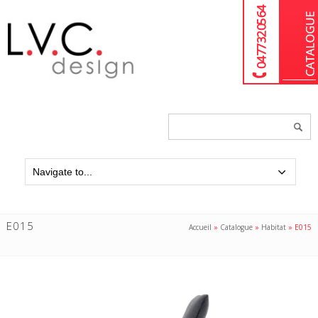
04 77 32 05 64
Chercher
un
produit...
E015
Accueil
»
Catalogue
»
Habitat
»
E015