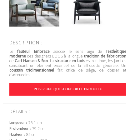
DESCRIPTION :
Le
fauteuil Embrace
associe le sens aigu de l’
esthétique
moderne
des designers EOOS à la longue
tradition de fabrication
de
Carl Hansen & Søn
. La
structure en bois
est continue, les jambes
constituant un élément essentiel de la silhouette générale. Un
coussin tridimensionnel
fait office de siège, de dossier et
d’accoudoirs.
POSER UNE QUESTION SUR CE PRODUIT >
DÉTAILS :
75.1 cm
Longueur
79.2 cm
Profondeur
85 cm
Hauteur