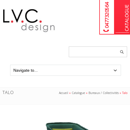
04 77 32 05 64
Chercher
un
produit...
TALO
Accueil
»
Catalogue
»
Bureaux / Collectivités
»
Talo