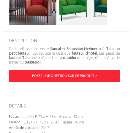
DESCRIPTION :
De la collaboration entre
Sancal
et
Sebastian Herkner
naît
Talo
, un
petit fauteuil
qui revisite le classique
fauteuil d’hôtel
. Les pieds du
fauteuil Talo
sont intégré dans la
doublure
du siège, réhaussé par le
travail du
passepoil
.
POSER UNE QUESTION SUR CE PRODUIT >
DÉTAILS :
L 66 x P 73 x H 73 et H assise: 40 cm
Fauteuil
L 121 x P 73 x H 73 et H assise: 40 cm
Canapé
2013
Année de création