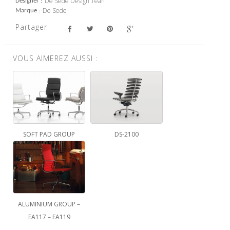
De Sede Design Tean
Designer
De Sede
Marque
Partager
VOUS AIMEREZ AUSSI :
SOFT PAD GROUP
DS-2100
ALUMINIUM GROUP –
EA117 – EA119