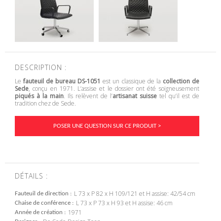
DESCRIPTION :
Le
fauteuil de bureau DS-1051
est un classique de la
collection de
Sede
, conçu en 1971. L’assise et le dossier ont été soigneusement
piqués à la main
. Ils relèvent de l’
artisanat suisse
tel qu’il est de
tradition chez de Sede.
POSER UNE QUESTION SUR CE PRODUIT >
DÉTAILS :
L 73 x P 82 x H 109/121 et H assise: 42/54 cm
Fauteuil de direction
L 73 x P 73 x H 93 et H assise: 46 cm
Chaise de conférence
1971
Année de création