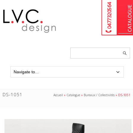
04 77 32 05 64
Chercher
un
produit...
DS-1051
Accueil
»
Catalogue
»
Bureaux / Collectivités
»
DS-1051