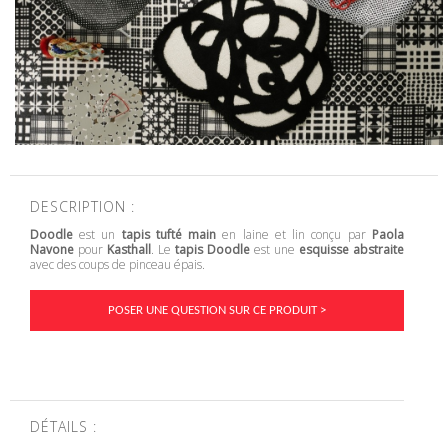
DESCRIPTION :
Doodle
est un
tapis tufté main
en laine et lin conçu par
Paola
Navone
pour
Kasthall
. Le
tapis Doodle
est une
esquisse abstraite
avec des coups de pinceau épais.
POSER UNE QUESTION SUR CE PRODUIT >
DÉTAILS :