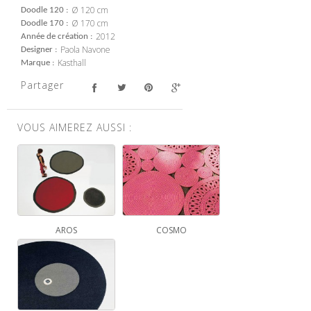
Ø 120 cm
Doodle 120
Ø 170 cm
Doodle 170
2012
Année de création
Paola Navone
Designer
Kasthall
Marque
Partager
VOUS AIMEREZ AUSSI :
AROS
COSMO