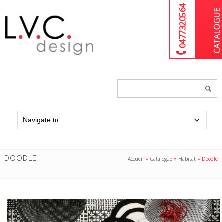
04 77 32 05 64
Chercher
un
produit...
DOODLE
Accueil
»
Catalogue
»
Habitat
»
Doodle