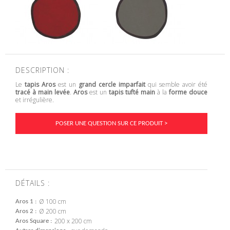
DESCRIPTION :
Le
tapis Aros
est un
grand cercle imparfait
qui semble avoir été
tracé à main levée
.
Aros
est un
tapis tufté main
à la
forme douce
et irrégulière.
POSER UNE QUESTION SUR CE PRODUIT >
DÉTAILS :
Ø 100 cm
Aros 1
Ø 200 cm
Aros 2
200 x 200 cm
Aros Square