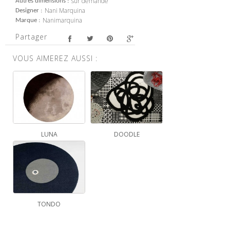
sur demande
Autres dimensions
Nani Marquina
Designer
Nanimarquina
Marque
Partager
VOUS AIMEREZ AUSSI :
LUNA
DOODLE
TONDO