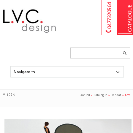
04 77 32 05 64
Chercher
un
produit...
AROS
Accueil
»
Catalogue
»
Habitat
»
Aros