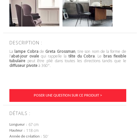
DESCRIPTION :
La
lampe Cobra
de
Greta Grossman
, tire son nom de la forme de
l’
abat-jour ovale
qui rappelle la
tête du Cobra
. Le
bras flexible
tubulaire
peut être plié dans toutes les directions tandis que le
diffuseur pivote
à 360°.
POSER UNE QUESTION SUR CE PRODUIT >
DÉTAILS :
67 cm
Longueur
118 cm
Hauteur
50′
Année de création