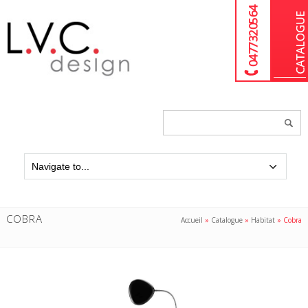
04 77 32 05 64
Chercher
un
produit...
COBRA
Accueil
»
Catalogue
»
Habitat
»
Cobra