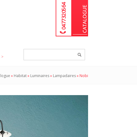
04 77 32 05 64
Chercher
un
produit...
alogue
»
Habitat
»
Luminaires
»
Lampadaires
»
Nobi